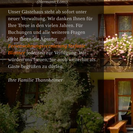
(Hermann Löns)
Unser Gästehaus steht ab sofort unter
neuer Verwaltung. Wir danken Ihnen für
Ihre Treue in den vielen Jahren. Für
Buchungen und alle weiteren Fragen
steht Ihnen die Agentur
Ferienwohnungsvermietung Stefanie
Blattner
jederzeit zur Verfügung. Wir
würden uns freuen, Sie auch weiterhin als
Gäste begrüßen zu dürfen.
Ihre Familie Thannheimer